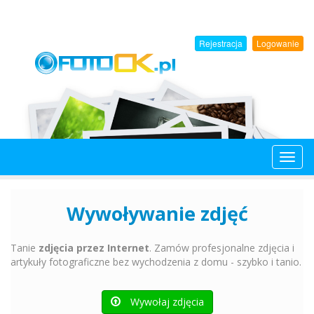
Przejdź
do
treści
Rejestracja
Logowanie
Toggl
naviga
Wywoływanie zdjęć
Tanie
zdjęcia przez Internet
. Zamów profesjonalne zdjęcia i
artykuły fotograficzne bez wychodzenia z domu - szybko i tanio.
Wywołaj zdjęcia