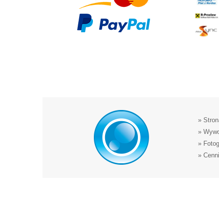
»
Stron
»
Wywo
»
Foto
»
Cenni