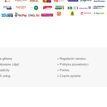
a główna
»
Regulamin serwisu
ływanie zdjęć
»
Polityka prywatności
gadżety
»
Pomoc
k usług
»
Częste pytania